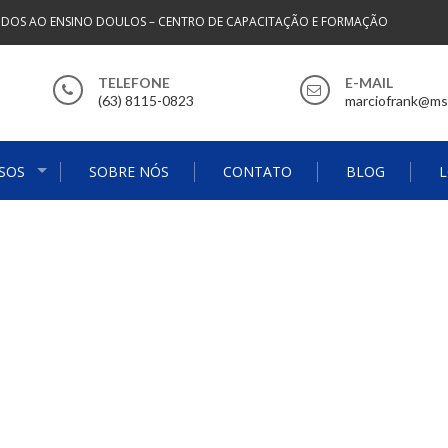
NDOS AO ENSINO DOULOS – CENTRO DE CAPACITAÇÃO E FORMAÇÃO
TELEFONE
E-MAIL
(63) 8115-0823
marciofrank@m
SOS
SOBRE NÓS
CONTATO
BLOG
L